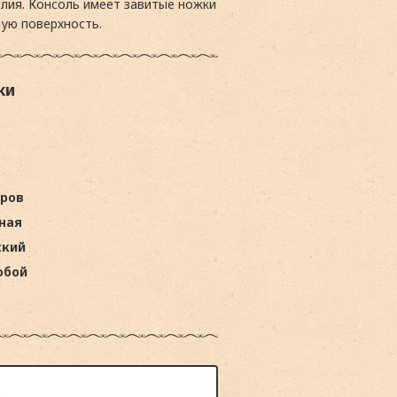
елия. Консоль имеет завитые ножки
ную поверхность.
ки
аров
ная
ский
юбой