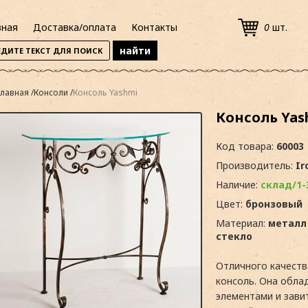
вная
Доставка/оплата
Контакты
0
шт.
Главная
Консоли
Консоль Yashmi
Консоль Yas
Код товара:
60003
Производитель:
Ir
Наличие:
склад/1-
Цвет:
бронзовый
Материал:
металл
стекло
Отличного качеств
консоль. Она обла
элементами и зави