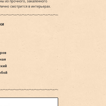
ны из прочного, закаленного
лично смотрится в интерьерах.
ки
аров
ная
ский
юбой