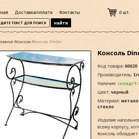
вная
Доставка/оплата
Контакты
0
шт.
Главная
Консоли
Консоль Dinder
Консоль Din
Код товара:
60020
Производитель:
Ir
Наличие:
склад/1-
Цвет:
черный
Материал:
металл
стекло
Изделие напольног
всему корпусу, ко
Консоль обладает 